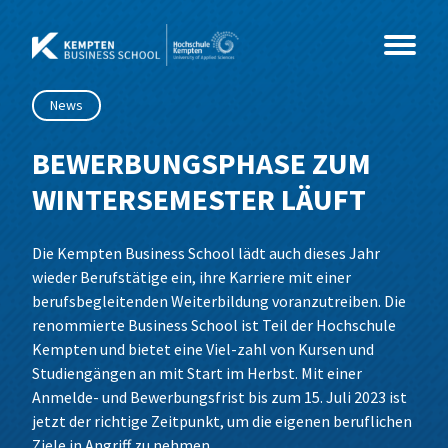
Zum
Inhalt
springen
News
Studium
BEWERBUNGSPHASE ZUM
WINTERSEMESTER LÄUFT
Kurse
Master
Die Kempten Business School lädt auch dieses Jahr
Events
MBA
Coaching & Psychologie
Beratung, Organisationsentwicklung &
wieder Berufstätige ein, ihre Karriere mit einer
Coaching
berufsbegleitenden Weiterbildung voranzutreiben. Die
Über Uns
Weiterbildung
Gesundheit & Soziales
Info-Sessions
MBA International Business Management
Business Coaching
renommierte Business School ist Teil der Hochschule
Wirtschaftspsychologie
and Leadership
Leading Change
Kempten und bietet eine Viel-zahl von Kursen und
IT & Technik
Alumni im Dialog
News
Weiterbildungs-Check
Sozialmanagement
Studiengängen an mit Start im Herbst. Mit einer
MBA Future Skills und Führung im Wandel
Networking & Wirkung
Anmelde- und Bewerbungsfrist bis zum 15. Juli 2023 ist
Wirtschaft & Management
Sales Innovation Forum – 2026
Team
Data Science und Business Analytics
jetzt der richtige Zeitpunkt, um die eigenen beruflichen
Grundlagen der Wirtschaftspsychologie
Ziele in Angriff zu nehmen.