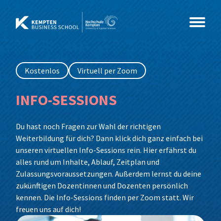
Zum
Inhalt
springen
Kostenlos
Virtuell per Zoom
Studium
INFO-SESSIONS
Kurse
Master
Du hast noch Fragen zur Wahl der richtigen
Events
MBA
Coaching & Psychologie
Beratung, Organisationsentwicklung &
Weiterbildung für dich? Dann klick dich ganz einfach bei
Coaching
unseren virtuellen Info-Sessions rein. Hier erfährst du
Über Uns
Weiterbildung
Gesundheit & Soziales
Info-Sessions
MBA International Business Management
Business Coaching
Wirtschaftspsychologie
alles rund um Inhalte, Ablauf, Zeitplan und
and Leadership
Leading Change
Zulassungsvoraussetzungen. Außerdem lernst du deine
IT & Technik
Alumni im Dialog
News
Weiterbildungs-Check
Sozialmanagement
zukünftigen Dozentinnen und Dozenten persönlich
MBA Future Skills und Führung im Wandel
Networking & Wirkung
kennen. Die Info-Sessions finden per Zoom statt. Wir
Wirtschaft & Management
Sales Innovation Forum – 2026
Team
Data Science und Business Analytics
freuen uns auf dich!
Grundlagen der Wirtschaftspsychologie