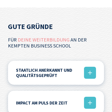
GUTE GRÜND
E
FÜR
DEINE WEITERBILDUNG
AN DER
KEMPTEN BUSINESS SCHOOL
STAATLICH ANERKANNT UND
QUALITÄTSGEPRÜFT
Profitiere von unseren staatlich anerkannten
und akkreditierten Angeboten, mit denen du
wirklich etwas vorweisen kannst. Unser
IMPACT AM PULS DER ZEIT
Qualitätsmanagement sichert die
didaktischen Standards unserer Lehre sowie