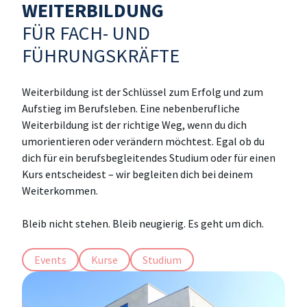
Technik für Betriebswirte
WEITERBILDUNG
Leadership, Change & Research
CEO- & C-Level Voices
Anfahrt
Women in Leadership
FÜR FACH- UND
Foundations for Business Success
FÜHRUNGSKRÄFTE
Wissenschaft to Go
Speakers Corner
Strategic Business & Innovation
Weiterbildung ist der Schlüssel zum Erfolg und zum
Future Leadership & Organizational
Aufstieg im Berufsleben. Eine nebenberufliche
Excellence
Weiterbildung ist der richtige Weg, wenn du dich
Arbeitswelt, Markt & Kultur
umorientieren oder verändern möchtest. Egal ob du
dich für ein berufsbegleitendes Studium oder für einen
Kurs entscheidest – wir begleiten dich bei deinem
Weiterkommen.
Bleib nicht stehen. Bleib neugierig. Es geht um dich.
Events
Kurse
Studium