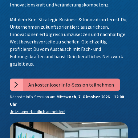
Technik für Betriebswirte
Leadership, Change & Research
Innovationskraft und Veränderungskompetenz.
CEO- & C-Level Voices
Anfahrt
Women in Leadership
Foundations for Business Success
Mit dem Kurs Strategic Business & Innovation lernst Du,
Wissenschaft to Go
Speakers Corner
Unternehmen zukunftsorientiert auszurichten,
Strategic Business & Innovation
Innovationen erfolgreich umzusetzen und nachhaltige
Wettbewerbsvorteile zu schaffen. Gleichzeitig
Future Leadership & Organizational
profitierst Du vom Austausch mit Fach- und
Excellence
Führungskräften und baust Dein berufliches Netzwerk
Arbeitswelt, Markt & Kultur
gezielt aus.
An kostenloser Info-Session teilnehmen
Nächste Info-Session am
Mittwoch, 7. Oktober 2026 – 12:00
Uhr
Jetzt unverbindlich anmelden!