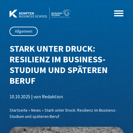
Zum
Inhalt
springen
Allgemein
Studium
STARK UNTER DRUCK:
RESILIENZ IM BUSINESS-
Kurse
Master
STUDIUM UND SPÄTEREN
Events
MBA
Coaching & Psychologie
Beratung, Organisationsentwicklung &
BERUF
Coaching
Über Uns
Weiterbildung
Gesundheit & Soziales
Info-Sessions
MBA International Business Management
Business Coaching
10.10.2025 | von Redaktion
Wirtschaftspsychologie
and Leadership
Leading Change
IT & Technik
Alumni im Dialog
News
Weiterbildungs-Check
Sozialmanagement
Startseite
»
News
»
Stark unter Druck: Resilienz im Business-
MBA Future Skills und Führung im Wandel
Networking & Wirkung
Studium und späteren Beruf
Wirtschaft & Management
Sales Innovation Forum – 2026
Team
Data Science und Business Analytics
Grundlagen der Wirtschaftspsychologie