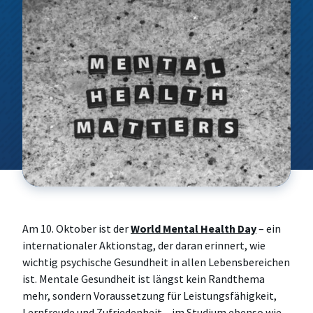
Technik für Betriebswirte
Leadership, Change & Research
CEO- & C-Level Voices
Anfahrt
Women in Leadership
Foundations for Business Success
Wissenschaft to Go
Speakers Corner
Strategic Business & Innovation
Future Leadership & Organizational
Excellence
Arbeitswelt, Markt & Kultur
Am 10. Oktober ist der
World Mental Health Day
– ein
internationaler Aktionstag, der daran erinnert, wie
wichtig psychische Gesundheit in allen Lebensbereichen
ist. Mentale Gesundheit ist längst kein Randthema
mehr, sondern Voraussetzung für Leistungsfähigkeit,
Lernfreude und Zufriedenheit – im Studium ebenso wie