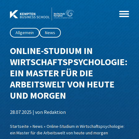
Zum
Inhalt
springen
Allgemein
News
Studium
ONLINE-STUDIUM IN
WIRTSCHAFTSPSYCHOLOGIE:
Kurse
Master
EIN MASTER FÜR DIE
Events
MBA
Coaching & Psychologie
Beratung, Organisationsentwicklung &
ARBEITSWELT VON HEUTE
Coaching
UND MORGEN
Über Uns
Weiterbildung
Gesundheit & Soziales
Info-Sessions
MBA International Business Management
Business Coaching
Wirtschaftspsychologie
and Leadership
Leading Change
28.07.2025 | von Redaktion
IT & Technik
Alumni im Dialog
News
Weiterbildungs-Check
Sozialmanagement
MBA Future Skills und Führung im Wandel
Networking & Wirkung
Startseite
»
News
»
Online-Studium in Wirtschaftspsychologie:
Wirtschaft & Management
Sales Innovation Forum – 2026
Team
Data Science und Business Analytics
Grundlagen der Wirtschaftspsychologie
ein Master für die Arbeitswelt von heute und morgen