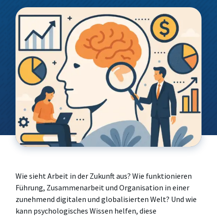
Technik für Betriebswirte
Leadership, Change & Research
CEO- & C-Level Voices
Anfahrt
Women in Leadership
Foundations for Business Success
Wissenschaft to Go
Speakers Corner
Strategic Business & Innovation
Future Leadership & Organizational
Excellence
Arbeitswelt, Markt & Kultur
Wie sieht Arbeit in der Zukunft aus? Wie funktionieren
Führung, Zusammenarbeit und Organisation in einer
zunehmend digitalen und globalisierten Welt? Und wie
kann psychologisches Wissen helfen, diese