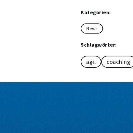
Kategorien:
News
Schlagwörter:
agil
coaching