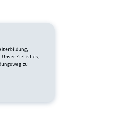
iterbildung,
nser Ziel ist es,
ldungsweg zu