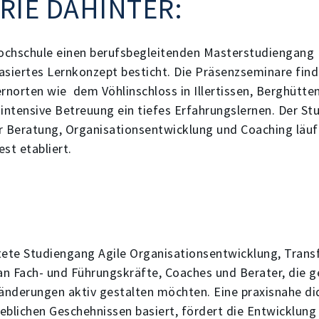
ORIE DAHINTER:
Hochschule einen berufsbegleitenden Masterstudiengang 
asiertes Lernkonzept besticht. Die Präsenzseminare find
norten wie dem Vöhlinschloss in Illertissen, Berghütten
 intensive Betreuung ein tiefes Erfahrungslernen. Der St
r Beratung, Organisationsentwicklung und Coaching läuft
st etabliert.
tete Studiengang Agile Organisationsentwicklung, Tran
 an Fach- und Führungskräfte, Coaches und Berater, die g
nderungen aktiv gestalten möchten. Eine praxisnahe di
rieblichen Geschehnissen basiert, fördert die Entwicklu