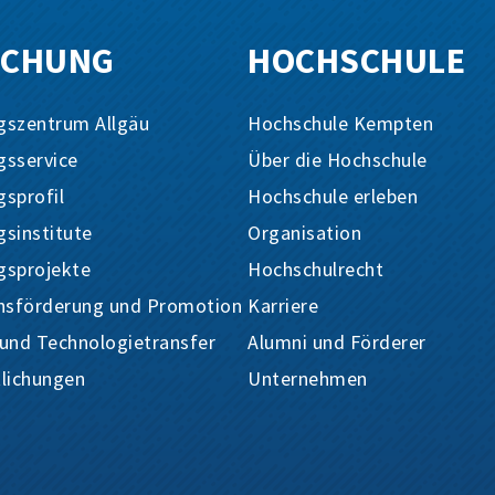
SCHUNG
HOCHSCHULE
gszentrum Allgäu
Hochschule Kempten
gsservice
Über die Hochschule
sprofil
Hochschule erleben
sinstitute
Organisation
gsprojekte
Hochschulrecht
sförderung und Promotion
Karriere
 und Technologietransfer
Alumni und Förderer
tlichungen
Unternehmen