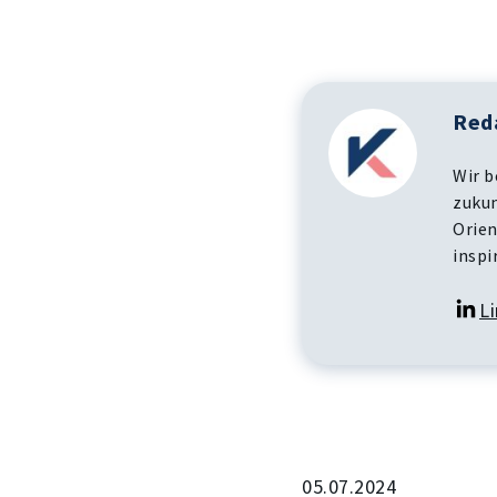
Red
Wir b
zukun
Orien
inspi
L
05.07.2024