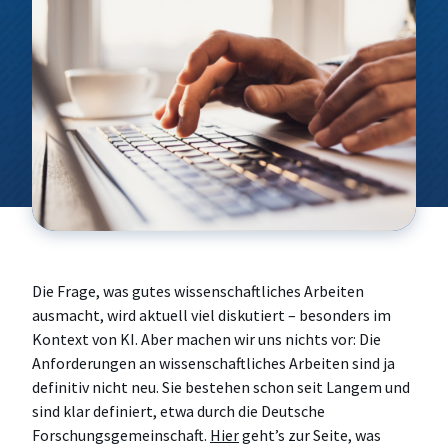
Technik für Betriebswirte
Leadership, Change & Research
CEO- & C-Level Voices
Anfahrt
Women in Leadership
Foundations for Business Success
Wissenschaft to Go
Speakers Corner
Strategic Business & Innovation
Future Leadership & Organizational
Excellence
Arbeitswelt, Markt & Kultur
Die Frage, was gutes wissenschaftliches Arbeiten
ausmacht, wird aktuell viel diskutiert – besonders im
Kontext von KI. Aber machen wir uns nichts vor: Die
Anforderungen an wissenschaftliches Arbeiten sind ja
definitiv nicht neu. Sie bestehen schon seit Langem und
sind klar definiert, etwa durch die Deutsche
Forschungsgemeinschaft.
Hier
geht’s zur Seite, was