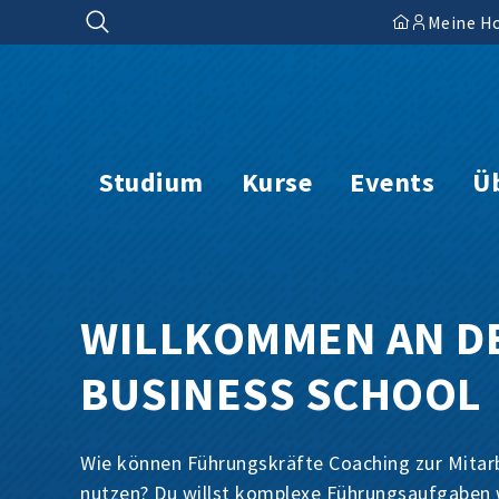
Zum
Meine H
Inhalt
springen
Studium
Kurse
Events
Ü
WILLKOMMEN AN D
BUSINESS SCHOOL
Wie können Führungskräfte Coaching zur Mitar
nutzen? Du willst komplexe Führungsaufgabe