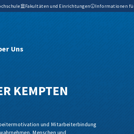
ochschule
Fakultäten und Einrichtungen
Informationen fü
ber Uns
ER KEMPTEN
beitermotivation und Mitarbeiterbindung
n wahrnehmen, Menschen und