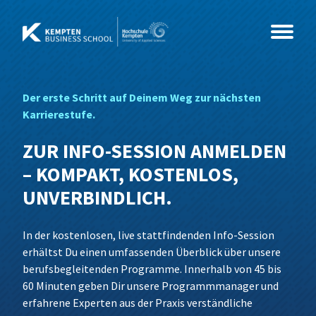
Zum
Inhalt
springen
Der erste Schritt auf Deinem Weg zur nächsten
Studium
Karrierestufe.
Kurse
Master
ZUR INFO-SESSION ANMELDEN
– KOMPAKT, KOSTENLOS,
Events
MBA
Coaching & Psychologie
Beratung, Organisationsentwicklung &
UNVERBINDLICH.
Coaching
Über Uns
Weiterbildung
Gesundheit & Soziales
Info-Sessions
MBA International Business Management
Business Coaching
Wirtschaftspsychologie
In der kostenlosen, live stattfindenden Info-Session
and Leadership
Leading Change
erhältst Du einen umfassenden Überblick über unsere
IT & Technik
Alumni im Dialog
News
Weiterbildungs-Check
Sozialmanagement
MBA Future Skills und Führung im Wandel
berufsbegleitenden Programme. Innerhalb von 45 bis
Networking & Wirkung
60 Minuten geben Dir unsere Programmmanager und
Wirtschaft & Management
Sales Innovation Forum – 2026
Team
Data Science und Business Analytics
Grundlagen der Wirtschaftspsychologie
erfahrene Experten aus der Praxis verständliche