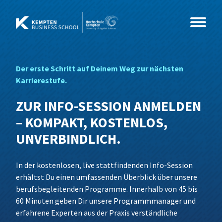
Zum
Inhalt
springen
Der erste Schritt auf Deinem Weg zur nächsten
Studium
Karrierestufe.
Kurse
Master
ZUR INFO-SESSION ANMELDEN
– KOMPAKT, KOSTENLOS,
Events
MBA
Coaching & Psychologie
Beratung, Organisationsentwicklung &
UNVERBINDLICH.
Coaching
Über Uns
Weiterbildung
Gesundheit & Soziales
Info-Sessions
MBA International Business Management
Business Coaching
Wirtschaftspsychologie
In der kostenlosen, live stattfindenden Info-Session
and Leadership
Leading Change
erhältst Du einen umfassenden Überblick über unsere
IT & Technik
Alumni im Dialog
News
Weiterbildungs-Check
Sozialmanagement
MBA Future Skills und Führung im Wandel
berufsbegleitenden Programme. Innerhalb von 45 bis
Networking & Wirkung
60 Minuten geben Dir unsere Programmmanager und
Wirtschaft & Management
Sales Innovation Forum – 2026
Team
Data Science und Business Analytics
Grundlagen der Wirtschaftspsychologie
erfahrene Experten aus der Praxis verständliche