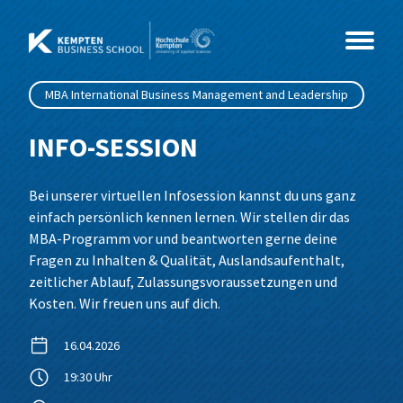
Zum
Inhalt
springen
MBA International Business Management and Leadership
Studium
INFO-SESSION
Kurse
Master
Bei unserer virtuellen Infosession kannst du uns ganz
einfach persönlich kennen lernen. Wir stellen dir das
Events
MBA
Coaching & Psychologie
Beratung, Organisationsentwicklung &
MBA-Programm vor und beantworten gerne deine
Coaching
Fragen zu Inhalten & Qualität, Auslandsaufenthalt,
Über Uns
Weiterbildung
Gesundheit & Soziales
Info-Sessions
MBA International Business Management
Business Coaching
zeitlicher Ablauf, Zulassungsvoraussetzungen und
Wirtschaftspsychologie
Kosten. Wir freuen uns auf dich.
and Leadership
Leading Change
IT & Technik
Alumni im Dialog
News
Weiterbildungs-Check
Sozialmanagement
MBA Future Skills und Führung im Wandel
16.04.2026
Networking & Wirkung
Wirtschaft & Management
Sales Innovation Forum – 2026
Team
Data Science und Business Analytics
19:30 Uhr
Grundlagen der Wirtschaftspsychologie