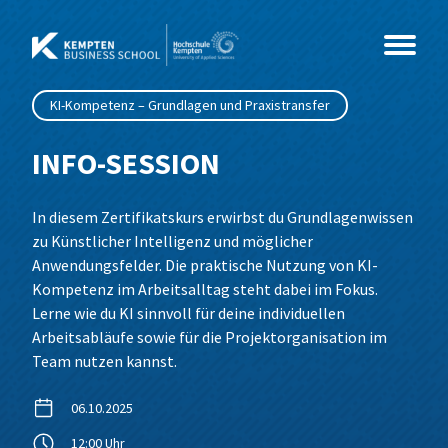
Zum
Inhalt
springen
KI-Kompetenz – Grundlagen und Praxistransfer
Studium
INFO-SESSION
Kurse
Master
In diesem Zertifikatskurs erwirbst du Grundlagenwissen
zu Künstlicher Intelligenz und möglicher
Events
MBA
Coaching & Psychologie
Beratung, Organisationsentwicklung &
Anwendungsfelder. Die praktische Nutzung von KI-
Coaching
Kompetenz im Arbeitsalltag steht dabei im Fokus.
Über Uns
Weiterbildung
Gesundheit & Soziales
Info-Sessions
MBA International Business Management
Business Coaching
Lerne wie du KI sinnvoll für deine individuellen
Wirtschaftspsychologie
Arbeitsabläufe sowie für die Projektorganisation im
and Leadership
Leading Change
Team nutzen kannst.
IT & Technik
Alumni im Dialog
News
Weiterbildungs-Check
Sozialmanagement
MBA Future Skills und Führung im Wandel
Networking & Wirkung
06.10.2025
Wirtschaft & Management
Sales Innovation Forum – 2026
Team
Data Science und Business Analytics
Grundlagen der Wirtschaftspsychologie
12:00 Uhr