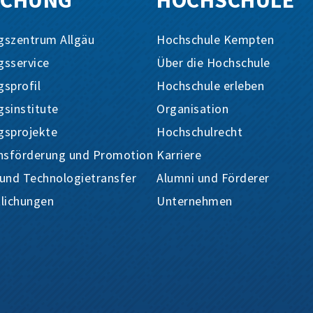
SCHUNG
HOCHSCHULE
gszentrum Allgäu
Hochschule Kempten
gsservice
Über die Hochschule
sprofil
Hochschule erleben
sinstitute
Organisation
gsprojekte
Hochschulrecht
sförderung und Promotion
Karriere
 und Technologietransfer
Alumni und Förderer
tlichungen
Unternehmen