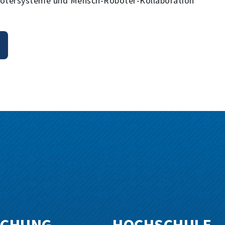
botersysteme und Mensch-Roboter-Kollaboration