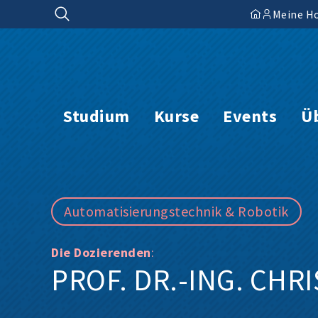
Zum
Meine H
Inhalt
springen
Studium
Kurse
Events
Ü
Automatisierungstechnik & Robotik
Die Dozierenden
:
PROF. DR.-ING. CHR