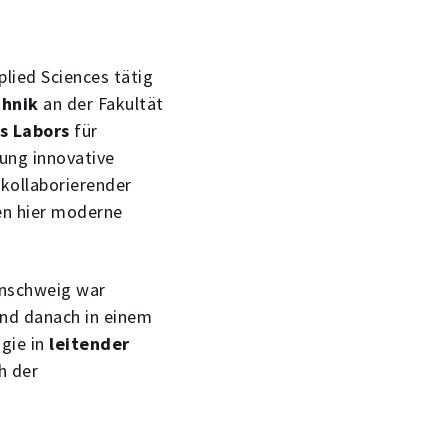
plied Sciences tätig
chnik
an der Fakultät
s Labors
für
ung innovative
kollaborierender
en hier moderne
unschweig war
und danach in einem
gie in
leitender
h der